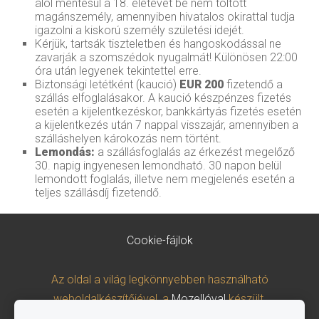
alól mentesül a 18. életévét be nem töltött
magánszemély, amennyiben hivatalos okirattal tudja
igazolni a kiskorú személy születési idejét.
Kérjük, tartsák tiszteletben és hangoskodással ne
zavarják a szomszédok nyugalmát! Különösen 22:00
óra után legyenek tekintettel erre.
Biztonsági letétként (kaució)
EUR 200
fizetendő a
szállás elfoglalásakor. A kaució készpénzes fizetés
esetén a kijelentkezéskor, bankkártyás fizetés esetén
a kijelentkezés után 7 nappal visszajár, amennyiben a
szálláshelyen károkozás nem történt.
Lemondás:
a szállásfoglalás az érkezést megelőző
30. napig ingyenesen lemondható. 30 napon belül
lemondott foglalás, illetve nem megjelenés esetén a
teljes szállásdíj fizetendő.
Cookie-fájlok
Az oldal a világ legkönnyebben használható
weboldalkészítőjével, a
Mozellóval
készült.