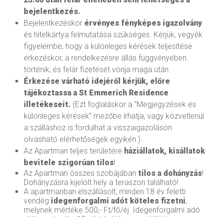
bejelentkezés.
Bejelentkezéskor
érvényes fényképes igazolvány
és hitelkártya felmutatása szükséges. Kérjük, vegyék
figyelembe, hogy a különleges kérések teljesítése
érkezéskor, a rendelkezésre állás függvényében
történik, és felár fizetését vonja maga után.
Érkezése várható idejéről kérjük, előre
tájékoztassa a St Emmerich Residence
illetékeseit.
(
Ezt foglaláskor a "Megjegyzések és
különleges kérések" mezőbe írhatja, vagy közvetlenül
a szálláshoz is fordulhat a visszaigazoláson
olvasható elérhetőségek egyikén.)
Az Apartman teljes területére
háziállatok, kisállatok
bevitele szigorúan tilos
!
Az Apartman összes szobájában
tilos a dohányzás
!
Dohányzásra kijelölt hely a teraszon található!
A apartmanban elszállásolt, minden 18 év feletti
vendég
idegenforgalmi adót köteles fizetni
,
melynek mértéke 500,- Ft/fő/éj. Idegenforgalmi adó